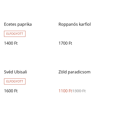
Ecetes paprika
Roppanós karfiol
ELFOGYOTT
1400 Ft
1700 Ft
%
Svéd Ubisali
Zöld paradicsom
ELFOGYOTT
1600 Ft
1100 Ft
1300 Ft