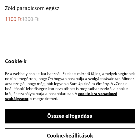
%
Zöld paradicsom egész
1100 Ft
1300 Ft
Cookie-k
Kapcsolatfelvétel
Jogi feltételek
Ez a webhely cookie-kat használ. Ezek kis méretű fájlok, amelyek segítenek
Adatvédelmi
Cookie-szabályzat
nekünk megérteni, hogy Ön hogyan használja a szolgáltatásainkat. Mindez
szabályzat
arra szolgál, hogy még jobb legyen a SumUp kínálta élmény. A „Cookie-
beállítások” lehetőségre kattintva többet is megtudhat ezekről a cookie-
król, és szabályozhatja a használatukat. A
cookie-kra vonatkozó
szabályzatot
is megtekintheti.
Összes elfogadása
©
2026
Éltető Ízek Önellátó Porta
Cookie-beállítások
powered by