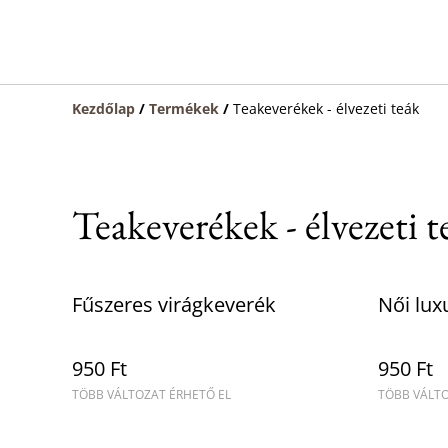
Kezdőlap
/
Termékek
/
Teakeverékek - élvezeti teák
Teakeverékek - élvezeti t
Fűszeres virágkeverék
Női lux
950 Ft
950 Ft
TÖBB VÁLTOZAT ÉRHETŐ EL
TÖBB VÁLTO