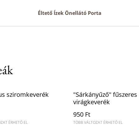
Éltető Ízek Önellátó Porta
eák
us sziromkeverék
"Sárkányűző" fűszeres
virágkeverék
950 Ft
ZAT ÉRHETŐ EL
TÖBB VÁLTOZAT ÉRHETŐ EL