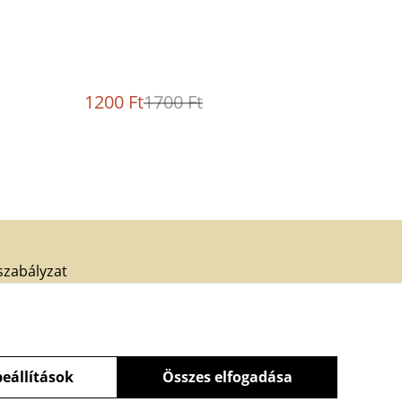
1200 Ft
1700 Ft
szabályzat
eállítások
Összes elfogadása