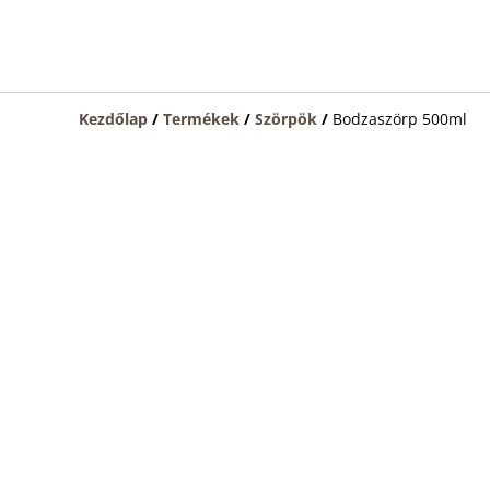
Kezdőlap
/
Termékek
/
Szörpök
/
Bodzaszörp 500ml