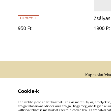
Zsályas
ELFOGYOTT
950 Ft
1900 Ft
Kapcsolatfelv
Cookie-k
Ez a webhely cookie-kat használ. Ezek kis méretű fájlok, amelyek 
szolgáltatásainkat. Mindez arra szolgál, hogy még jobb legyen a Su
kattintva többet is megtudhat ezekről a cookie-król, és szabályozha