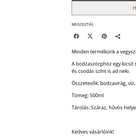
H
MEGOSZTÁS
Minden termékünk a vegysz
A bodzaszörphöz egy kicsit m
és csodás színt is ad neki.
Összetevők: bodzavirág, víz,
Tömeg: 500ml
Tárolás: Száraz, hűvös hely
Kedves vásárlóink!