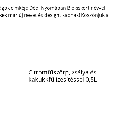
ságok címkéje Dédi Nyomában Biokiskert névvel
ékek már új nevet és designt kapnak! Köszönjük a
%
Citromfűszörp, zsálya és
kakukkfű ízesítéssel 0,5L