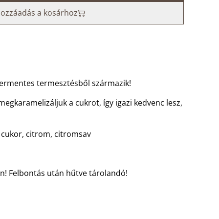
ozzáadás a kosárhoz
ermentes termesztésből származik!
egkaramelizáljuk a cukrot, így igazi kedvenc lesz,
 cukor, citrom, citromsav
en! Felbontás után hűtve tárolandó!