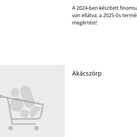
A 2024-ben készített finom
van ellátva, a 2025-ős term
megértést!
Akácszörp