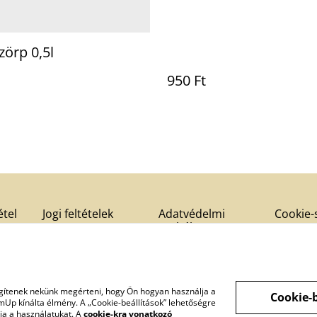
zörp 0,5l
950 Ft
étel
Jogi feltételek
Adatvédelmi
Cookie-
szabályzat
segítenek nekünk megérteni, hogy Ön hogyan használja a
Cookie-b
mUp kínálta élmény. A „Cookie-beállítások” lehetőségre
tja a használatukat. A
cookie-kra vonatkozó