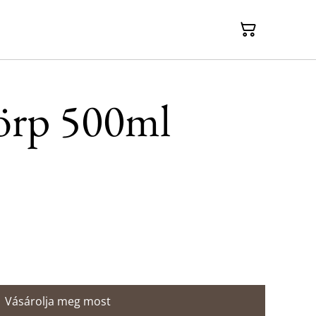
örp 500ml
Vásárolja meg most