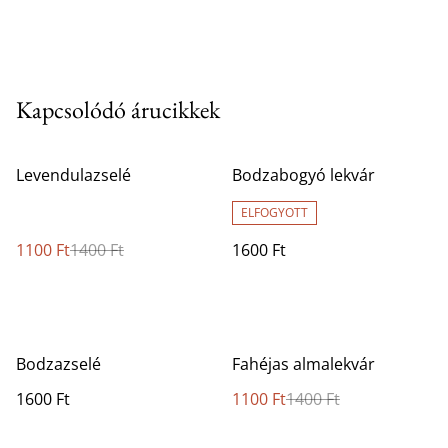
Kapcsolódó árucikkek
%
Levendulazselé
Bodzabogyó lekvár
ELFOGYOTT
1100 Ft
1400 Ft
1600 Ft
%
Bodzazselé
Fahéjas almalekvár
1600 Ft
1100 Ft
1400 Ft