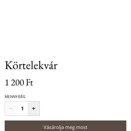
Körtelekvár
1 200 Ft
MENNYISÉG
Vásárolja meg most