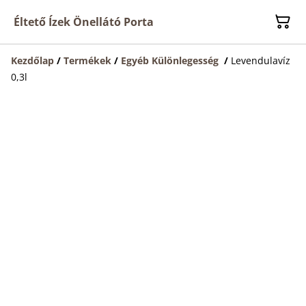
Éltető Ízek Önellátó Porta
Kezdőlap
/
Termékek
/
Egyéb Különlegesség
/
Levendulavíz
0,3l