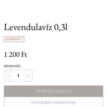
Levendulavíz 0,3l
ELFOGYOTT
1 200 Ft
MENNYISÉG
Vásárolja meg most
Hozzáadás a kosárhoz