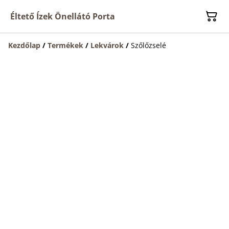
Éltető Ízek Önellátó Porta
Kezdőlap
/
Termékek
/
Lekvárok
/
Szőlőzselé