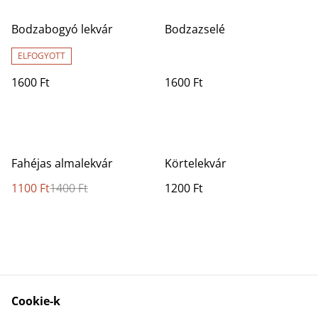
Bodzabogyó lekvár
Bodzazselé
ELFOGYOTT
1600 Ft
1600 Ft
%
Fahéjas almalekvár
Körtelekvár
1100 Ft
1400 Ft
1200 Ft
Cookie-k