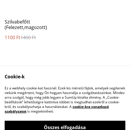
%
Szilvabefőtt
(Felezett,magozott)
1100 Ft
1400 Ft
Cookie-k
Kapcsolatfelvétel
Jogi feltételek
Ez a webhely cookie-kat használ. Ezek kis méretű fájlok, amelyek segítenek
Adatvédelmi
Cookie-szabályzat
nekünk megérteni, hogy Ön hogyan használja a szolgáltatásainkat. Mindez
szabályzat
arra szolgál, hogy még jobb legyen a SumUp kínálta élmény. A „Cookie-
beállítások” lehetőségre kattintva többet is megtudhat ezekről a cookie-
król, és szabályozhatja a használatukat. A
cookie-kra vonatkozó
szabályzatot
is megtekintheti.
Összes elfogadása