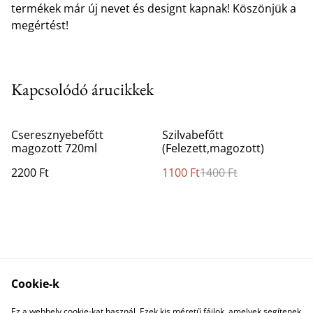
termékek már új nevet és designt kapnak! Köszönjük a
megértést!
Kapcsolódó árucikkek
%
Cseresznyebefőtt
Szilvabefőtt
magozott 720ml
(Felezett,magozott)
2200 Ft
1100 Ft
1400 Ft
Cookie-k
Kapcsolatfelvétel
Jogi feltételek
Ez a webhely cookie-kat használ. Ezek kis méretű fájlok, amelyek segítenek