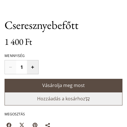
Cseresznyebefőtt
1 400 Ft
MENNYISÉG
Vásárolja meg most
Hozzáadás a kosárhoz
MEGOSZTÁS